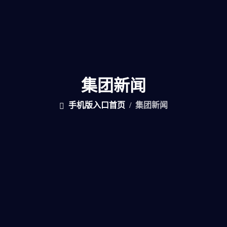
集团新闻
手机版入口首页
集团新闻