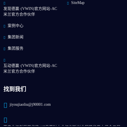
SiteMap
发现德赢·(VWIN)官方网站-AC
米兰官方合作伙伴
案例中心
集团新闻
集团服务
互动德赢·(VWIN)官方网站-AC
米兰官方合作伙伴
找到我们
jiyoujiaoliu@j90001.com