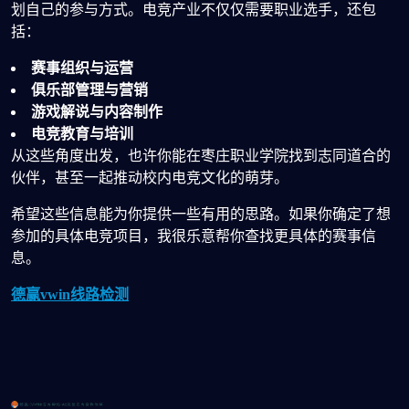
划自己的参与方式。电竞产业不仅仅需要职业选手，还包
括：
赛事组织与运营
俱乐部管理与营销
游戏解说与内容制作
电竞教育与培训
从这些角度出发，也许你能在枣庄职业学院找到志同道合的
伙伴，甚至一起推动校内电竞文化的萌芽。
希望这些信息能为你提供一些有用的思路。如果你确定了想
参加的具体电竞项目，我很乐意帮你查找更具体的赛事信
息。
德赢vwin线路检测