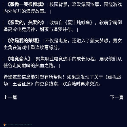
|
《微微一笑很倾城》
| 校园背景，恋爱氛围浓厚，围绕游戏
内外展开的浪漫故事。 |
|
《亲爱的，热爱的》
| 改编自《蜜汁炖鱿鱼》，软萌学霸倒
追高冷电竞男神，甜蜜与追梦并存。 |
|
《你是我的荣耀》
| 不仅是电竞，还融入了航天梦想，男女
主角在游戏中重逢续写缘分。 |
|
《电竞恋人》
| 聚焦职业电竞选手的成长历程，展现他们从
低谷走向巅峰的热血之路。 |
希望这些信息能对您有所帮助！如果您发现了关于《虚拟战
场：王者征途》的更多线索，欢迎随时再来交流。
上一篇
下一篇