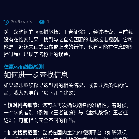
2026-02-03
1
关于您询问的《虚拟战场：王者征途》，经过检索，目前我
没有在搜索结果中找到与之直接匹配的电影或电视剧。它可
能是一部还未正式公布或上映的新作，也有可能在信息的传
播过程中出现了名称上的误差。
德赢vwin线路检测
如何进一步查找信息
如果您想继续探寻这部剧的相关情况，或者寻找类似的作
品，我为您准备了以下几个建议：
*
核对剧名细节
：您可以再次确认剧名的准确性。有时候，
一个字的差别（例如《王者征途》与《虚拟战场：王者征
途》）可能指向完全不同的作品。
*
扩大搜索范围
：尝试在国内主流的视频平台（如腾讯视