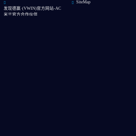
SiteMap
发现德赢·(VWIN)官方网站-AC
米兰官方合作伙伴
案例中心
集团新闻
集团服务
互动德赢·(VWIN)官方网站-AC
米兰官方合作伙伴
找到我们
jiyoujiaoliu@j90001.com
西安曲江新区翠华路105号西财大曲江创新创业园翠华里立习舍二层